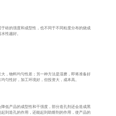
再生骨料类砖-植草砖
再生骨料类砖-路面砖
再生骨料类砖-透水砖
同于砖的强度和成型性，也不同于不同粒度分布的烧成
再生骨料类砖-免烧砖、砌块
透水性越好。
再生骨料类砖-仿石砖
再生骨料类砖-路沿石
非承重构件-预制件
尘大，物料均匀性差；另一种方法是湿磨，即将准备好
末均匀性好，加工环境好，但投资大，成本高。
会降低产品的成型性和干强度，部分造孔剂还会造成黑
能起到造孔的作用，还能起到助熔剂的作用，使产品的