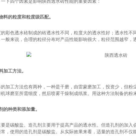
。一下四个因素是影响陕西透水砖性能的重要因素：
水泥稳定再生混凝土骨料无机混合料
料
再生混凝土骨料
粒物料的粒度和粒度级匹配。
度的彩色透水砖制成的砖透水性不同，粒度大的透水性好；透水性不
。一般来说，合理的粒径分布对产品性能影响很大，粒径范围越窄，
材料加工方法。
料的加工方法也有两种，一种是干磨，由雷蒙磨加工，投资少，但粉
磨机球磨至所需细度，然后喷雾干燥制成纸浆。用这种方法制备的粉
孔剂的种类和添加量。
主要是碳酸盐。造孔剂主要用于提高产品的透水性。但造孔剂的加入
通常，使用的造孔剂是碳酸盐。从实际效果来看，适量的造孔剂不仅