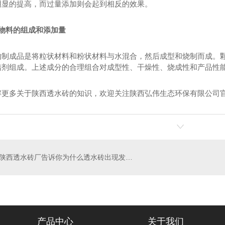
明显的提高，而过量添加则会起到相反的效果。
垃圾再生骨料
陕西透水砖厂家
状物料的组成和添加量
的制成品是将粒状材料和粉状材料与水混合，然后成型和烧制而成。
结剂组成。上述成分的合理组合对成型性、干燥性、烧成性和产品性
解更多关于陕西透水砖的知识，欢迎关注陕西弘伟生态环保有限公司
陕西透水砖厂告诉你为什么透水砖出现发白现象？
产品中心
关于我们