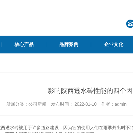
核心产品
品牌案例
企业文化
集团新闻
影响陕西透水砖性能的四个因
时事聚焦
所属分类：公司新闻 发布时间： 2022-01-10 作者：admin
再生水稳系列
料
水泥稳定建筑垃圾再生骨料碎石（简称水稳）
陕西透水砖被用于许多道路建设，因为它的使用人们在雨季外出时不