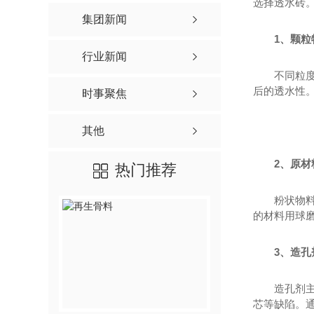
选择透水砖
配建筑垃圾再生骨料
集团新闻
单级配建筑垃圾再生骨
1、颗
行业新闻
单级配再生混凝土骨料
不同粒
再生骨料透水混凝土
后的透水性
时事聚焦
再生骨料预拌砂浆
其他
2、原
热门推荐
粉状物
的材料用球
3、造
造孔剂
芯等缺陷。