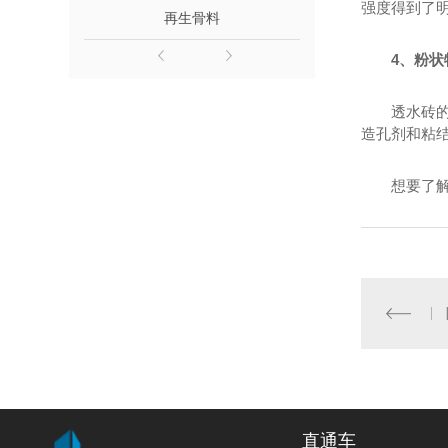
强度得到了
再生骨料
连续级配建筑
4、粉
透水砖
造孔剂和粘
想要了
直通车