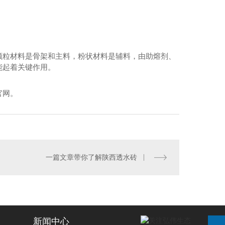
水泥稳定建筑垃圾再生骨料碎石（简称水稳）
颗粒材料是骨架和主料，粉状材料是辅料，由助熔剂、
能起着关键作用。
官网。
一篇文章带你了解陕西透水砖
新闻中心