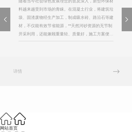
随着当今社会绿色发展理念的普及深入，新型环保材
料越来越受到市场的青睐。在混凝土行业，将建筑垃
圾、固渣废物经生产加工，制成吸水砖、路沿石等建
材，不仅能有效节省能源，**天然河砂资源的无节制
开采利用，还能兼顾重量轻、质量好，施工方案便捷
等优势，市场应用前景广阔。那么，如何将建筑
垃“变废为宝”成为“香饽饽”再生骨料呢？建筑工...
详情
网站首页