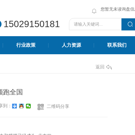
您暂无未读询盘信
15029150181
行业政策
人力资源
联系我们
返回
领跑全国
享到：
二维码分享
环保砖系列
陕西透水砖环保厂家