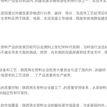
骨料产业是目前国内..的建筑废弃物资源化利用行业之一，其技术实力和
水泥稳定再生混凝土骨料无机混合料
料
再生混凝土骨料
料是指通过对建筑废弃物进行分类、破碎、筛分、洗选等工艺处理后
再生骨料应用于路面、地基、水泥混凝土等领域，既能有效地降低建
生骨料产业的发展历程可以追溯到上世纪90年代初期，当时该行业还
规不健全等多方面的挑战。然而，在长期的实践探索和技术攻关中，
的设备和工艺：陕西再生骨料企业投资大量资金引进了国内外...的
场需求的工艺流程，..了产品质量和生产效率。
格的质量控制：陕西再生骨料企业建立了..的质量管理体系，从原材
品的稳定性和可靠性。
泛的市场覆盖：陕西再生骨料企业积极拓展市场渠道，与多家国内外..