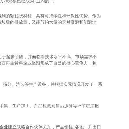
规模已经成为..业内的...。
再生骨料类砖-植草砖
再生骨料类砖-路面砖
得到的颗粒状材料，具有可持续性和环保性优势。作为
筑垃圾的排放量，又能节约大量的天然资源和能源消
再生骨料类砖-透水砖
再生骨料类砖-免烧砖、砌块
再生骨料类砖-仿石砖
再生骨料类砖-路沿石
处于起步阶段，并面临着技术水平不高、市场需求不
陕西再生骨料企业逐渐形成了自己的核心竞争力，包
非承重构件-预制件
破碎、筛分、洗选等生产设备，并根据实际情况开发了一系
料采集、生产加工、产品检测到售后服务等环节层层把
企业建立战略合作伙伴关系，产品销往..各地，并出口