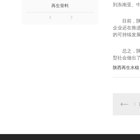
到东南亚、中
再生骨料
连续级配建筑
目前，
企业还在推进
的可持续发展
总之，
型社会做出
陕西再生水稳