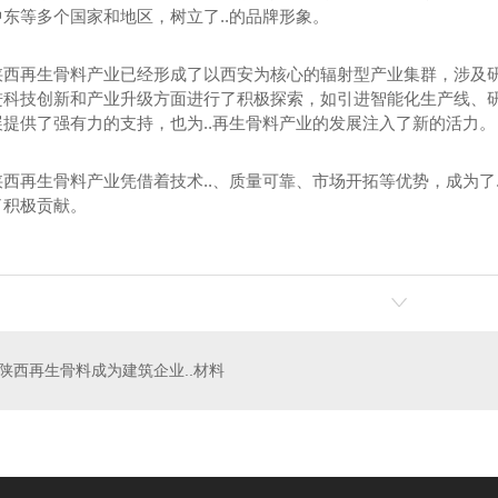
东等多个国家和地区，树立了..的品牌形象。
垃圾再生骨料
陕西透水砖厂家
陕西再生骨料产业已经形成了以西安为核心的辐射型产业集群，涉及
科技创新和产业升级方面进行了积极探索，如引进智能化生产线、研发
提供了强有力的支持，也为..再生骨料产业的发展注入了新的活力。
陕西再生骨料产业凭借着技术..、质量可靠、市场开拓等优势，成为了
了积极贡献。
陕西再生骨料成为建筑企业..材料