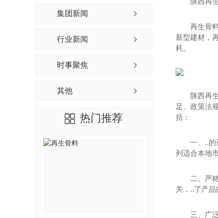
陕西再生
配建筑垃圾再生骨料
集团新闻
单级配建筑垃圾再生骨
再生骨
新型建材，
行业新闻
单级配再生混凝土骨料
耗。
再生骨料透水混凝土
时事聚焦
再生骨料预拌砂浆
其他
陕西再
足、政策法
热门推荐
括：
一、..
列适合本地市
二、严
关，..了产
三、广