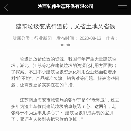
陕西弘伟生态环保有限公司
建筑垃圾变成行道砖，又省土地又省钱
所属分类：行业新闻 发布时间： 2020-08-13 作者：
admin
垃圾是放错位置的资源。我国每年产生大量建筑垃
圾，湖北、江苏等地在建筑垃圾的资源化利用方面做出
了探索。不过不少建筑垃圾资源化利用企业还面临着原
料“吃不饱”、产品标准欠缺、销售难等问题。解决这些问
题，还需要更多实实在在的举措。
江苏南通海安市城管局的张华宇是个“老环卫”，过去
多年为渣土车偷倒建筑垃圾的事烦透了心。这两年，老
张终于不为这事儿操心了：“建筑垃圾都成卖钱的宝贝
了，哪还有人傻到去把它偷偷倒掉！”